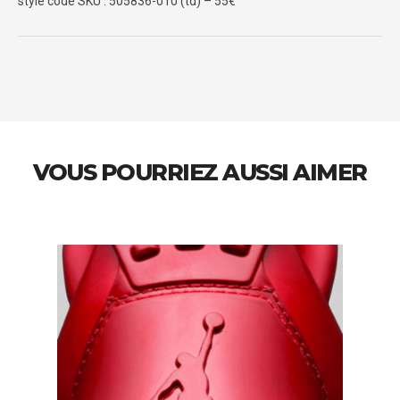
style code SKU : 505836-010 (td) – 55€
VOUS POURRIEZ AUSSI AIMER