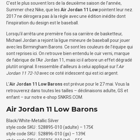
C’est le plus souvent lors de la deuxième saison de l’année,
Summer chez Nike, que les
Air Jordan 11 Low
pointent leur nez.
2017 ne dérogera pas à la règle avec une édition inédite dont
l’inspiration du design est le baseball.
Lorsqu’il arrêta une première fois sa carrière de basketteur,
Michael Jordan a rejoint la ligue mineure de baseball pour jouer
avec les Birmingham Barons. Ce sont les couleurs de l’équipe qui
sont reprises ici. On retrouve bien entendu le cuir verni, marque
de fabrique de l’Air Jordan 11, mais ici il arbore un effet dégradé
plutôt original. Il ressemble d’ailleurs à celui appliqué sur l’
Air
Jordan 11 72-10
avec ce coté iridescent qui est ici argent.
L’
Air Jordan 11 Low Barons
est prévue pour le 27 mai. Vous la
retrouverez dans toutes les tailles – déclinaisons adulte, GS et
enfant – sur notre e-shop SNKRS.COM.
Air Jordan 11 Low Barons
Black/White-Metallic Silver
style code SKU : 528895-010 (adulte) – 175€
style code SKU : 528896-010 (gs) – 139€