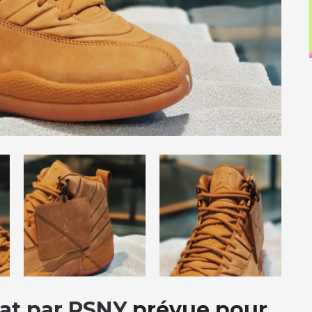
at par PSNY
prévue pour