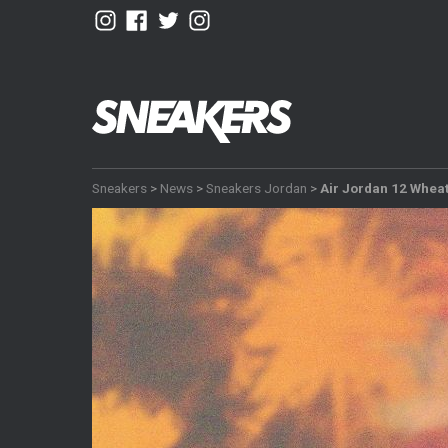
Sneakers
>
News
>
Sneakers Jordan
>
Air Jordan 12 Whea