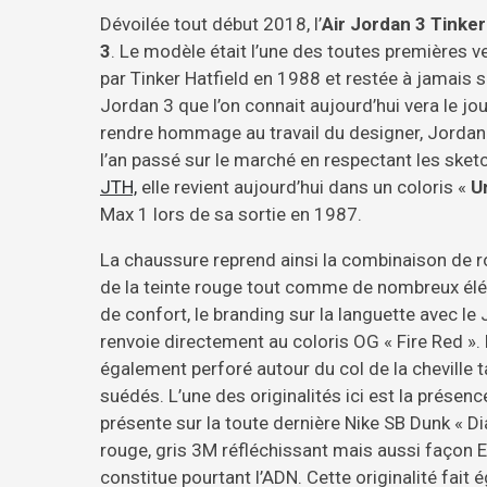
Dévoilée tout début 2018, l’
Air Jordan 3 Tinker
3
. Le modèle était l’une des toutes premières 
par Tinker Hatfield en 1988 et restée à jamais 
Jordan 3 que l’on connait aujourd’hui vera le j
rendre hommage au travail du designer, Jordan B
l’an passé sur le marché en respectant les sket
JTH,
elle revient aujourd’hui dans un coloris «
U
Max 1 lors de sa sortie en 1987.
La chaussure reprend ainsi la combinaison de r
de la teinte rouge tout comme de nombreux élém
de confort, le branding sur la languette avec le
renvoie directement au coloris OG « Fire Red ».
également perforé autour du col de la cheville
suédés. L’une des originalités ici est la présen
présente sur la toute dernière Nike SB Dunk « D
rouge, gris 3M réfléchissant mais aussi façon El
constitue pourtant l’ADN. Cette originalité fai