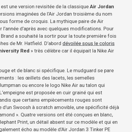
est une version revisitée de la classique
Air Jordan
versions imaginées de l’Air Jordan troisième du nom
sous forme de croquis. La mythique paire de Air
our l’année d’après avec quelques modifications. Pour
rand a souhaité la sortir pour la toute première fois
ches de Mr. Hatfield. D’abord
dévoilée sous le coloris
niversity Red
» très célèbre car il équipait la Nike Air
ouge et de blanc si spécifique. Le mudguard se pare
ents : les œillets des lacets, les semelles
 Jumpman ou encore le logo Nike Air au talon qui
 L’empeigne est proposée en cuir grainé qui est
 tandis que certains empiècements rouges sont
ce d’un Swoosh à scratch amovible, une spécificité déjà
iamond ». Quatre versions ont été conçues en blanc,
ephant Print, un détail absent sur ce modèle et qui en
t également écho au modèle d’Air Jordan 3 Tinker PE