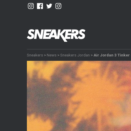
Sneakers
>
News
>
Sneakers Jordan
>
Air Jordan 3 Tinker 