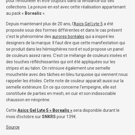
pour renouveler et être toujours dans la tendance sur ses
collections. La preuve en est avec cette réalisation appartenant
au pack «
Borealis
».
Depuis maintenant plus de 20 ans, l’
Asics Gel Lyte 5
a été
proposée sous des formes différentes et dans le cas présent
c’est le phénomène des
aurores boréales
qui a inspiré les
designers de la marque. Il faut dire que cette manifestation qui
se produit dans les hémisphères nord et sud propose un panel
de couleurs assez rares. C’est ce mélange de couleurs irisées et
des touches réfléchissantes qui ont été appliquées sur les
stripes et au talon. On retrouve également une semelle
mouchetée avec des tâches en bleu turquoise qui viennent nous
rappeler les étoiles. Cette note de couleur apparaît aussi sur la
semelle extérieure. En ce qui concerne l’empeigne, elle est
constituée de parties en mesh, en cuir et son indissociable
chausson en néoprène.
Cette
Asics Gel Lyte 5 « Borealis »
sera disponible durant le
mois d’octobre sur
SNKRS
pour 139€.
Source