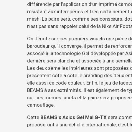
différencie par l’application d’un imprimé camo
résistant aux intempéries et très certainement
mesh. La paire sera, comme ses consœurs, dotée
n’est pas sans rappeler celui de la Nike Air Foot
On dénote sur ces premiers visuels une pièce de
baroudeur qu’il converge, il permet de renforcer l
associé à la technologie Gel développée par Asi
dernière sera blanche et associée à une semel
Les deux semelles intérieures sont proposées d
présentent côte à côte le branding des deux enti
elle aussi ce code couleur. Enfin, le jeu de lace
BEAMS à ses extrémités. Il est également de 
sur ces mêmes lacets et la paire sera proposé
camouflage.
Cette
BEAMS x Asics Gel Mai G-TX
sera comme
proposeront à une échelle internationale, c’est