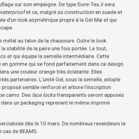
uflage sur son empeigne. De type Gore-Tex, il sera
waterproof
et ce, malgré sa construction en suede et
 d’un look asymétrique propre à la Gel Mai et qui
scape.
 métal au talon de la chaussure. Outre le look
a stabilité de la paire une fois portée. Le tout,
cs et qui équipe la semelle intermédiaire. Cette
le en gomme qui se fond parfaitement dans ce design.
ans une couleur orange très éclatante. Elles
tés partenaires. L’unité Gel, sous la semelle, adopte
ts proposé semble renforcé et arbore l’inscription
type camo. Des
lace locks
transparents seront apposés
e dans un packaging reprenant le même imprimé
rcialisée dès le 10 mars. De nombreux revendeurs la
 le cas de BEAMS.