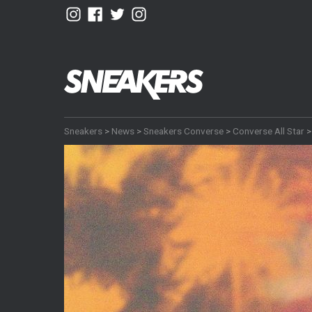
Sneakers
>
News
>
Sneakers Converse
>
Converse All Star