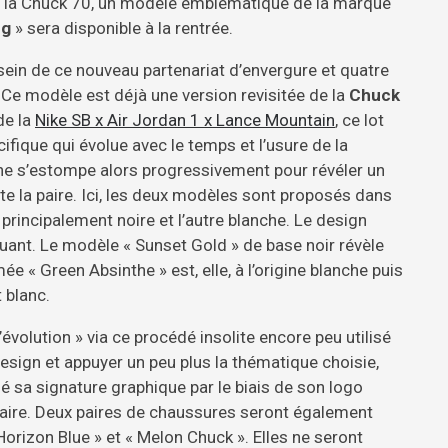
de la Chuck 70, un modèle emblématique de la marque
ng
» sera disponible à la rentrée.
sein de ce nouveau partenariat d’envergure et quatre
 Ce modèle est déjà une version revisitée de la
Chuck
de la
Nike SB x Air Jordan 1 x Lance Mountain
, ce lot
ifique qui évolue avec le temps et l’usure de la
ne s’estompe alors progressivement pour révéler un
rte la paire. Ici, les deux modèles sont proposés dans
 principalement noire et l’autre blanche. Le design
uant. Le modèle « Sunset Gold » de base noir révèle
e « Green Absinthe » est, elle, à l’origine blanche puis
 blanc.
’évolution » via ce procédé insolite encore peu utilisé
esign et appuyer un peu plus la thématique choisie,
 sa signature graphique par le biais de son logo
paire. Deux paires de chaussures seront également
orizon Blue » et « Melon Chuck ». Elles ne seront