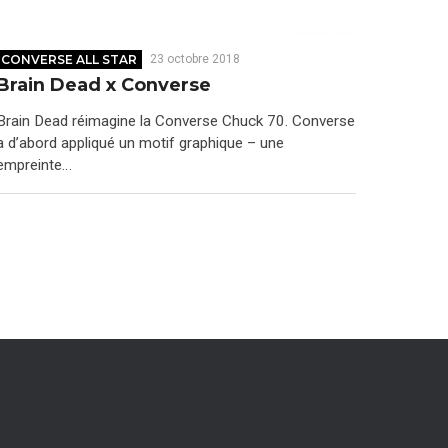
CONVERSE ALL STAR
23 octobre 2018
Brain Dead x Converse
Brain Dead réimagine la Converse Chuck 70. Converse
a d’abord appliqué un motif graphique – une
empreinte…