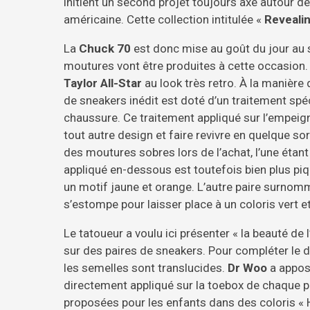
initient un second projet toujours axé autour 
américaine. Cette collection intitulée «
Reveali
La
Chuck 70
est donc mise au goût du jour au 
moutures vont être produites à cette occasion.
Taylor All-Star
au look très retro. À la manière 
de sneakers inédit est doté d’un traitement spéc
chaussure. Ce traitement appliqué sur l’empeig
tout autre design et faire revivre en quelque so
des moutures sobres lors de l’achat, l’une étant
appliqué en-dessous est toutefois bien plus piq
un motif jaune et orange. L’autre paire surnommé
s’estompe pour laisser place à un coloris vert et
Le tatoueur a voulu ici présenter « la beauté de l
sur des paires de sneakers. Pour compléter le d
les semelles sont translucides.
Dr Woo
a apposé
directement appliqué sur la toebox de chaque 
proposées pour les enfants dans des coloris « H