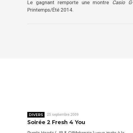
Le gagnant remporte une montre
Casio G-
Printemps/Été 2014.
DIVERS
25 septembre 2009
Soirée 2 Fresh 4 You
Purple Headz ( JB & GilMckenzie ) vous invite à la