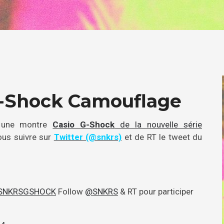
G-Shock Camouflage
r une montre
Casio G-Shoc
k
de la nouvelle série
nous suivre sur
Twitter (@snkrs)
et de RT le tweet du
SNKRSGSHOCK
Follow
@SNKRS
& RT pour participer