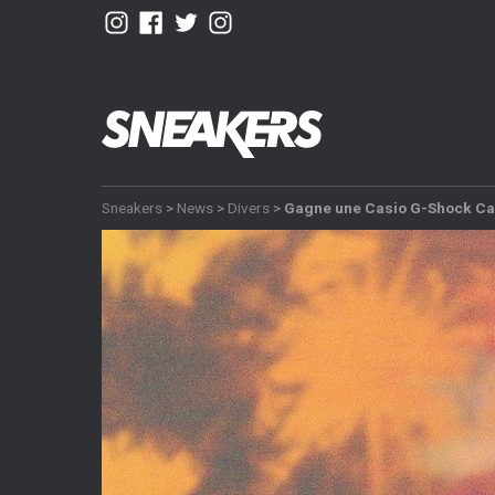
Sneakers
>
News
>
Divers
>
Gagne une Casio G-Shock C