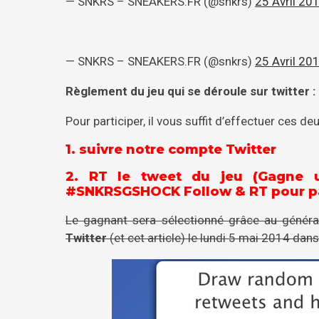
— SNKRS – SNEAKERS.FR (@snkrs)
25 Avril 20
— SNKRS – SNEAKERS.FR (@snkrs)
25 Avril 20
Règlement du jeu qui se déroule sur twitter :
Pour participer, il vous suffit d’effectuer ces de
1. suivre notre compte Twitter
2. RT le tweet du jeu (Gagne 
#SNKRSGSHOCK Follow & RT pour pa
Le gagnant sera sélectionné grâce au généra
Twitter
(et cet article) le lundi 5 mai 2014 dans