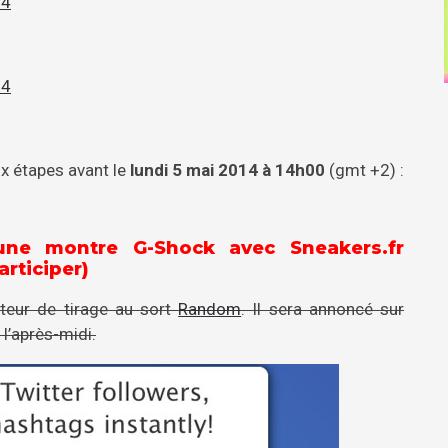
14
14
ux étapes avant le
lundi 5 mai 2014 à 14h00
(gmt +2) :
une montre G-Shock avec Sneakers.fr
rticiper)
teur de tirage au sort
Random
. Il sera annoncé sur
 l’après-midi.