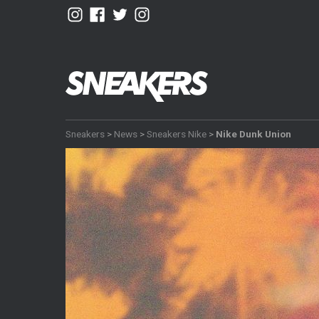
Sneakers
>
News
>
Sneakers Nike
>
Nike Dunk Union