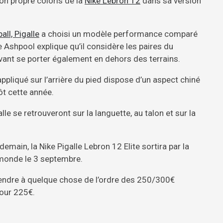
on propre coloris de la
Nike Lebron 12
dans sa version
all, Pigalle
a choisi un modèle performance comparé
 Ashpool explique qu’il considère les paires du
t se porter également en dehors des terrains.
ppliqué sur l’arrière du pied dispose d’un aspect chiné
ôt cette année.
le se retrouveront sur la languette, au talon et sur la
emain, la Nike Pigalle Lebron 12 Elite sortira par la
 monde le 3 septembre.
’attendre à quelque chose de l’ordre des 250/300€
pour 225€.