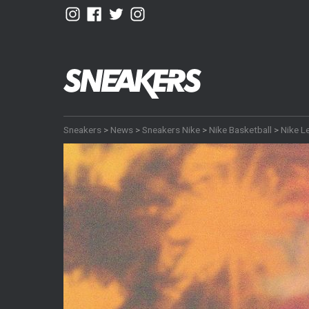
Sneakers
>
News
>
Sneakers Nike
>
Nike Basketball
>
Nike L