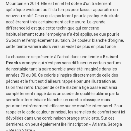
Mountain en 2014. Elle est en effet dotée d’un traitement
spécifique évoluant au fil du temps pour laisser apparaître un
nouveau motif. Ceux qui la porteront pour la pratique du skate
accéléreront très certainement cette usure. La grande
différence ici est que cette technique qui concerne
habituellement toute l’empeigne n’a été appliquée que pour le
Swoosh et l’empiècement au talon. De couleur blanche d’origine,
cette teinte variera alors vers un violet de plus en plus foncé.
La chaussure se présente à l’achat dans une teinte «
Bruised
Peach
» orangée qui n’est pas sans diffuser un certain parfum
de nostalgie tant la paire semble avoir été imaginée dans les
années 70 ou 80. Ce coloris s’inspire directement de celle des
pêches et le fruit est d’ailleurs rappelé par une illustration au
talon très retro. L’upper de cette Blazer à tige basse est ainsi
complètement nappé dans un suede de qualité sublimé par la
semelle intermédiaire blanche, un combo classique mais
pourtant extrêmement efficace sur ce modèle intemporel. Pour
rappeler le code couleur principal, les semelles de confort sont ici
dévoilées dans une combinaison orange et violette. Sur ces
dernières, on peut également lire l’inscription « Atlanta, Georgia
– Peach State ».