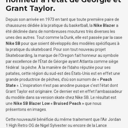
Grant Taylor.
Depuis son arrivée en 1973 en tant que toute première paire de
chaussures dédiée à la pratique du basketball, la
Nike Blazer
a
été déclinée dans de nombreuses moutures très diverses les
unes des autres. Tout comme la Dunk, elle est passée par la case
Nike SB
pour que soient développés des modèles spécifiques à
la pratique du skateboard. Pour son tout nouveau projet
Skateboarding, la marque de l’Oregon fait honneur au symbole
par excellence de l’État de Géorgie ayant Atlanta comme siège
fédéral : la pêche. À la manière de l’Idaho réputée pour ses
patates, cette région du sud-est des États-Unis est en effet une
grande productrice de pêches, d’où son surnom de «
Peach
State
». L’inspiration n’est pas anodine puisque c’est l’état dont
Grant Taylor est originaire. Ce dernier est en effet l’ambassadeur
du modèle dans sa version skate chez Nike SB. Le résultat est
une
Nike SB Blazer Low « Bruised Peach »
que nous
présentons en images.
Cette nouveauté bénéficie du même traitement que l’Air Jordan
1 High Retro OG de Nigel Sylvester ou encore de la Lance