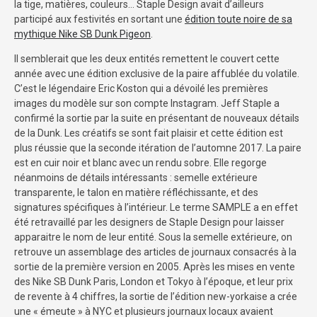
la tige, matières, couleurs… Staple Design avait d’ailleurs
participé aux festivités en sortant une
édition toute noire de sa
mythique Nike SB Dunk Pigeon
.
Il semblerait que les deux entités remettent le couvert cette
année avec une édition exclusive de la paire affublée du volatile.
C’est le légendaire Eric Koston qui a dévoilé les premières
images du modèle sur son compte Instagram. Jeff Staple a
confirmé la sortie par la suite en présentant de nouveaux détails
de la Dunk. Les créatifs se sont fait plaisir et cette édition est
plus réussie que la seconde itération de l’automne 2017. La paire
est en cuir noir et blanc avec un rendu sobre. Elle regorge
néanmoins de détails intéressants : semelle extérieure
transparente, le talon en matière réfléchissante, et des
signatures spécifiques à l’intérieur. Le terme SAMPLE a en effet
été retravaillé par les designers de Staple Design pour laisser
apparaitre le nom de leur entité. Sous la semelle extérieure, on
retrouve un assemblage des articles de journaux consacrés à la
sortie de la première version en 2005. Après les mises en vente
des Nike SB Dunk Paris, London et Tokyo à l’époque, et leur prix
de revente à 4 chiffres, la sortie de l’édition new-yorkaise a crée
une « émeute » à NYC et plusieurs journaux locaux avaient