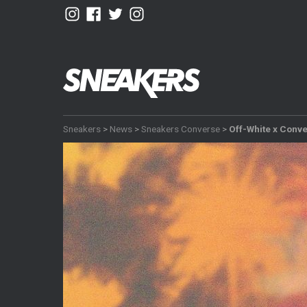
Sneakers
>
News
>
Sneakers Converse
>
Off-White x Conve