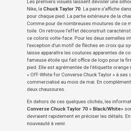
Les premiers visuels laissent dévoiler une silh
Nike, la
Chuck Taylor 70
. La paire s’affiche da
pour chaque pied. La partie extérieure de la chau
Comme pour de nombreuses moutures de ce modè
toile. On retrouve l’effet déconstruit caractéri
ce coloris volte-face. Pour les deux semelles i
l’exception d’un motif de flèches en croix qui s
laisse apparaître les coutures apparentes de co
fameuse étoile qui fait office de logo pour la fi
pied. Elle est agrémentée de l’étiquette orange 
« Off-White for Converse Chuck Taylor » à ses 
commercialisé au mois de mai. En complément, u
deux chaussures.
En dehors de ces quelques clichés, les informa
Converse Chuck Taylor 70 « Black/White»
so
devraient rapidement en préciser les détails. E
nouveauté à venir.