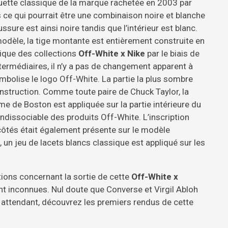
ouette classique de la marque rachetée en 2003 par
ns ce qui pourrait être une combinaison noire et blanche
ssure est ainsi noire tandis que l’intérieur est blanc.
le, la tige montante est entièrement construite en
stique des collections
Off-White x Nike
par le biais de
ntermédiaires, il n’y a pas de changement apparent à
ymbolise le logo Off-White. La partie la plus sombre
nstruction. Comme toute paire de Chuck Taylor, la
rme de Boston est appliquée sur la partie intérieure du
indissociable des produits Off-White. L’inscription
côtés était également présente sur le modèle
n jeu de lacets blancs classique est appliqué sur les
tions concernant la sortie de cette
Off-White x
nt inconnues. Nul doute que Converse et Virgil Abloh
n attendant, découvrez les premiers rendus de cette