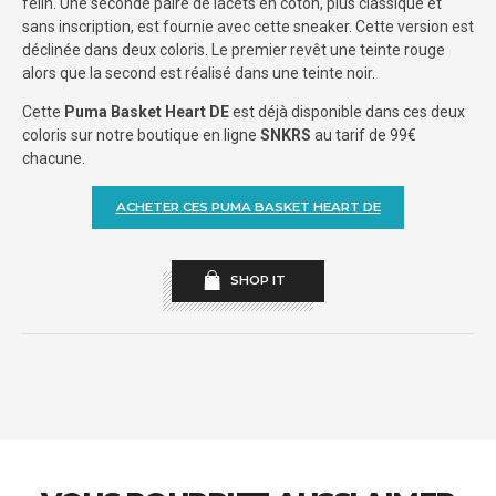
félin. Une seconde paire de lacets en coton, plus classique et
sans inscription, est fournie avec cette sneaker. Cette version est
déclinée dans deux coloris. Le premier revêt une teinte rouge
alors que la second est réalisé dans une teinte noir.
Cette
Puma Basket Heart DE
est déjà disponible dans ces deux
coloris sur notre boutique en ligne
SNKRS
au tarif de 99€
chacune.
ACHETER CES PUMA BASKET HEART DE
SHOP IT