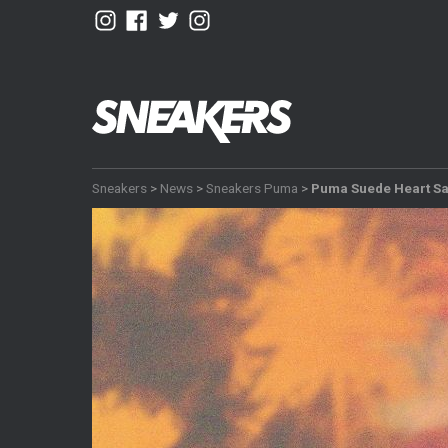
Sneakers
>
News
>
Sneakers Puma
>
Puma Suede Heart Sa