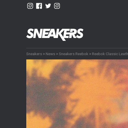
Sneakers
>
News
>
Sneakers Reebok
>
Reebok Classic Leat