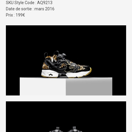
SKU Style Code : AQ9213
Date de sortie : mars 2016
Prix : 199€