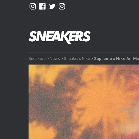
Sneakers
>
News
>
Sneakers Nike
>
Supreme x Nike Air Ma