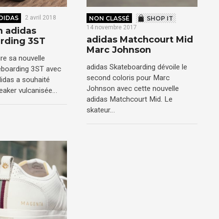
DIDAS
2 avril 2018
NON CLASSÉ
SHOP IT
14 novembre 2017
n adidas
adidas Matchcourt Mid
rding 3ST
Marc Johnson
re sa nouvelle
adidas Skateboarding dévoile le
boarding 3ST avec
second coloris pour Marc
didas a souhaité
Johnson avec cette nouvelle
sneaker vulcanisée…
adidas Matchcourt Mid. Le
skateur…