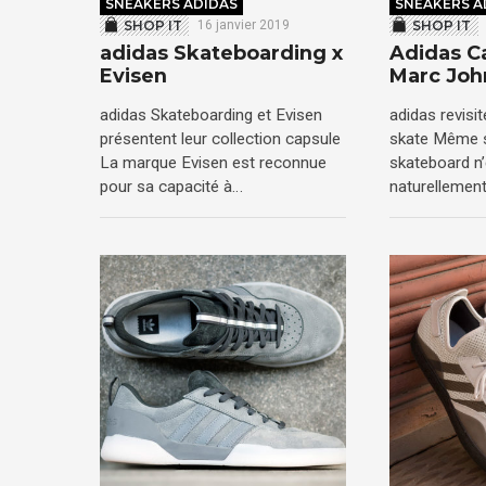
SNEAKERS ADIDAS
SNEAKERS A
SHOP IT
16 janvier 2019
SHOP IT
adidas Skateboarding x
Adidas 
Evisen
Marc Joh
adidas Skateboarding et Evisen
adidas revisi
présentent leur collection capsule
skate Même s
La marque Evisen est reconnue
skateboard n’
pour sa capacité à…
naturellement 