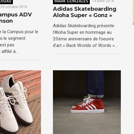
DIDAS
MARK GONZALES
14 août 2018
29 octobre 2018
Adidas Skateboarding
Campus ADV
Aloha Super « Gonz »
nson
Adidas Skateboarding présente
te la Campus pour le
l’Aloha Super en hommage au
i le segment
20ème anniversaire de l’oeuvre
est pas
d’art « Back Worlds of Words »…
affilié à…