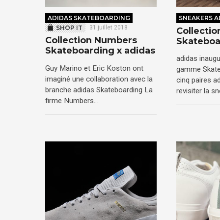
ADIDAS SKATEBOARDING
SNEAKERS A
SHOP IT
31 juillet 2018
Collectio
Collection Numbers
Skateboa
Skateboarding x adidas
adidas inaugu
Guy Marino et Eric Koston ont
gamme Skate
imaginé une collaboration avec la
cinq paires a
branche adidas Skateboarding La
revisiter la 
firme Numbers…