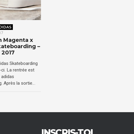
DIDAS
17
on Magenta x
kateboarding –
 2017
idas Skateboarding
ci. La rentrée est
 adidas
. Après la sortie…
INSCRIS-TOI