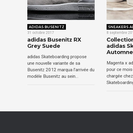
ADIDAS BUSENITZ
SNEAKERS A
31 octobre 2017
8 septembre 20
adidas Busenitz RX
Collecti
Grey Suede
adidas S
Automne
adidas Skateboarding propose
Magenta x ad
une nouvelle variante de sa
pour ce mois-
Busenitz 2012 marqua l’arrivée du
chargée chez
modèle Busenitz au sein…
Skateboarding