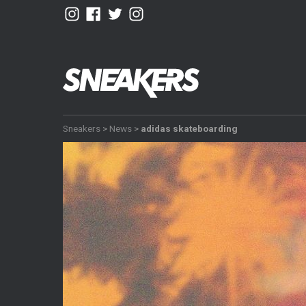
Sneakers
>
News
>
adidas skateboarding