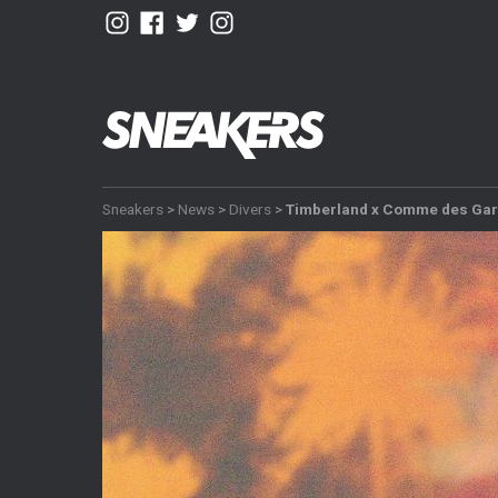
Sneakers
>
News
>
Divers
>
Timberland x Comme des Gar