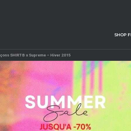
SHOP 
çons SHIRT® x Supreme – Hiver 2015