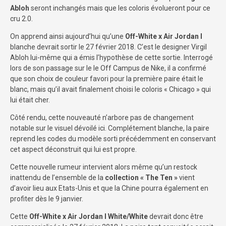
Abloh
seront inchangés mais que les coloris évolueront pour ce
cru 2.0.
On apprend ainsi aujourd’hui qu’une
Off-White x Air Jordan I
blanche devrait sortir le 27 février 2018. C’est le designer Virgil
Abloh lui-même qui a émis l’hypothèse de cette sortie. Interrogé
lors de son passage sur le le Off Campus de Nike, il a confirmé
que son choix de couleur favori pour la première paire était le
blanc, mais qu’il avait finalement choisi le coloris « Chicago » qui
lui était cher.
Côté rendu, cette nouveauté n’arbore pas de changement
notable sur le visuel dévoilé ici. Complétement blanche, la paire
reprend les codes du modèle sorti précédemment en conservant
cet aspect déconstruit qui lui est propre.
Cette nouvelle rumeur intervient alors même qu’un restock
inattendu de l’ensemble de la
collection « The Ten »
vient
d’avoir lieu aux Etats-Unis et que la Chine pourra également en
profiter dès le 9 janvier.
Cette
Off-White x Air Jordan I White/White
devrait donc être