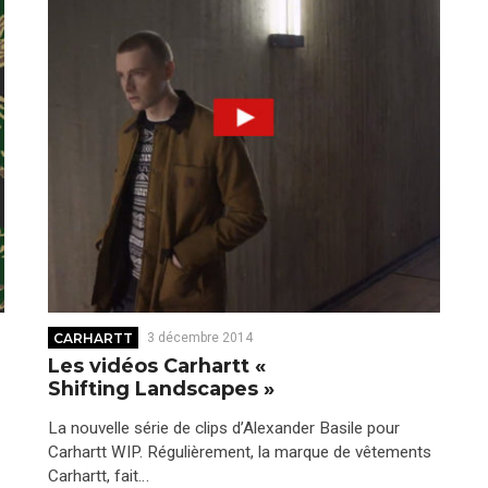
CARHARTT
3 décembre 2014
Les vidéos Carhartt «
Shifting Landscapes »
La nouvelle série de clips d’Alexander Basile pour
Carhartt WIP. Régulièrement, la marque de vêtements
Carhartt, fait…