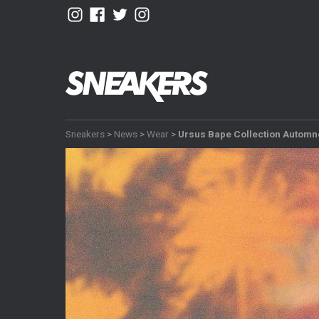
Sneakers
>
News
>
Wear
>
Ursus Bape Collection Automn