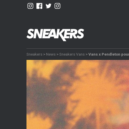
Sneakers
>
News
>
Sneakers Vans
>
Vans x Pendleton po