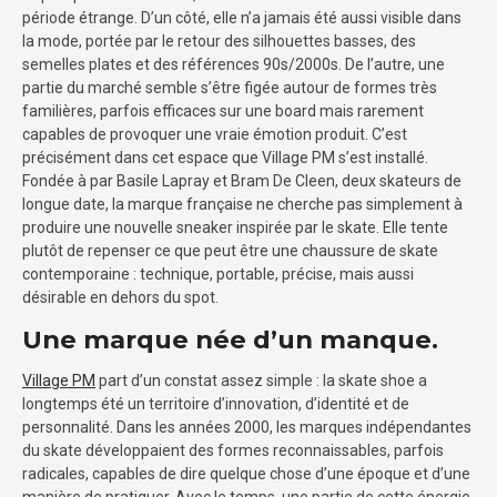
période étrange. D’un côté, elle n’a jamais été aussi visible dans
la mode, portée par le retour des silhouettes basses, des
semelles plates et des références 90s/2000s. De l’autre, une
partie du marché semble s’être figée autour de formes très
familières, parfois efficaces sur une board mais rarement
capables de provoquer une vraie émotion produit. C’est
précisément dans cet espace que Village PM s’est installé.
Fondée à par Basile Lapray et Bram De Cleen, deux skateurs de
longue date, la marque française ne cherche pas simplement à
produire une nouvelle sneaker inspirée par le skate. Elle tente
plutôt de repenser ce que peut être une chaussure de skate
contemporaine : technique, portable, précise, mais aussi
désirable en dehors du spot.
Une marque née d’un manque.
Village PM
part d’un constat assez simple : la skate shoe a
longtemps été un territoire d’innovation, d’identité et de
personnalité. Dans les années 2000, les marques indépendantes
du skate développaient des formes reconnaissables, parfois
radicales, capables de dire quelque chose d’une époque et d’une
manière de pratiquer. Avec le temps, une partie de cette énergie