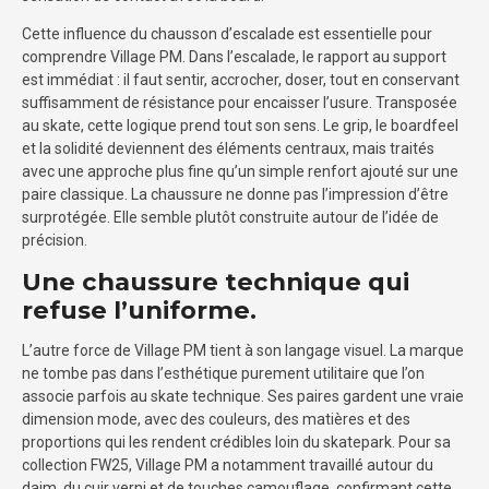
Cette influence du chausson d’escalade est essentielle pour
comprendre Village PM. Dans l’escalade, le rapport au support
est immédiat : il faut sentir, accrocher, doser, tout en conservant
suffisamment de résistance pour encaisser l’usure. Transposée
au skate, cette logique prend tout son sens. Le grip, le boardfeel
et la solidité deviennent des éléments centraux, mais traités
avec une approche plus fine qu’un simple renfort ajouté sur une
paire classique. La chaussure ne donne pas l’impression d’être
surprotégée. Elle semble plutôt construite autour de l’idée de
précision.
Une chaussure technique qui
refuse l’uniforme.
L’autre force de Village PM tient à son langage visuel. La marque
ne tombe pas dans l’esthétique purement utilitaire que l’on
associe parfois au skate technique. Ses paires gardent une vraie
dimension mode, avec des couleurs, des matières et des
proportions qui les rendent crédibles loin du skatepark. Pour sa
collection FW25, Village PM a notamment travaillé autour du
daim, du cuir verni et de touches camouflage, confirmant cette