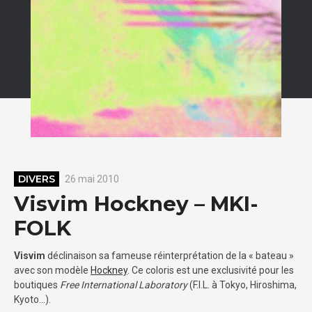
DIVERS
26 mai 2010
Visvim Hockney – MKI-
FOLK
Visvim
déclinaison sa fameuse réinterprétation de la « bateau »
avec son modèle
Hockney
. Ce coloris est une exclusivité pour les
boutiques
Free International Laboratory
(F.I.L. à Tokyo, Hiroshima,
Kyoto…).