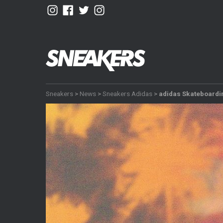
Sneakers
>
News
>
Sneakers Adidas
>
adidas Skateboardi