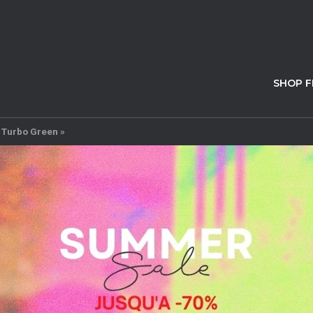
SHOP 
« Turbo Green »