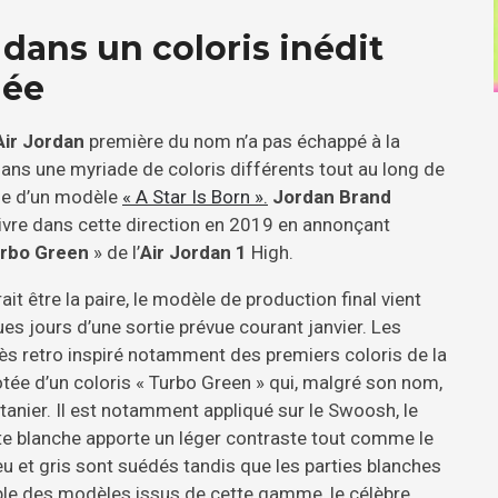
e dans un coloris inédit
née
Air Jordan
première du nom n’a pas échappé à la
dans une myriade de coloris différents tout au long de
tie d’un modèle
« A Star Is Born ».
Jordan Brand
uivre dans cette direction en 2019 en annonçant
rbo Green
» de l’
Air Jordan 1
High.
t être la paire, le modèle de production final vient
ques jours d’une sortie prévue courant janvier. Les
rès retro inspiré notamment des premiers coloris de la
tée d’un coloris « Turbo Green » qui, malgré son nom,
ntanier. Il est notamment appliqué sur le Swoosh, le
te blanche apporte un léger contraste tout comme le
eu et gris sont suédés tandis que les parties blanches
ble des modèles issus de cette gamme, le célèbre