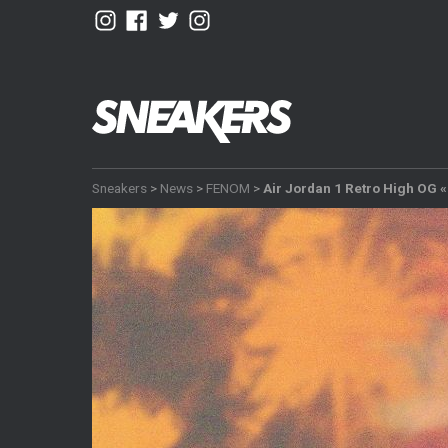
Sneakers
>
News
>
FENOM
>
Air Jordan 1 Retro High OG 