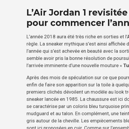
L’Air Jordan 1 revisité
pour commencer l’an
L’année 2018 aura été très riche en sorties et l’
règle. La sneaker mythique s’est ainsi affichée 
l’année qui s’est achevée en beauté avec la sor
semble avoir pris la bonne résolution de pours
l’arrivée imminente d’une nouvelle mouture «
Tu
Après des mois de spéculation sur ce que pourrai
enfin de faire son apparition sur la toile à quel
premiers clichés dévoilent un modèle au look t
sneaker lancée en 1985. La chaussure est ici do
se caractérise par un coloris bleu turquoise pri
mudguard et au talon. En complément, une tein
gris autour de la cheville. Les empiècements bl
sont ici proposées en cuir. Comme sur l’ensem