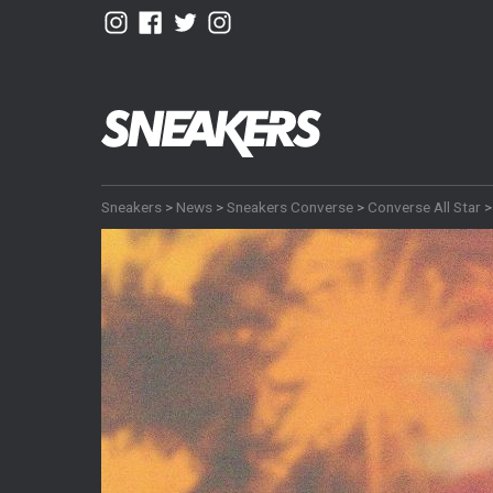
Sneakers
>
News
>
Sneakers Converse
>
Converse All Star