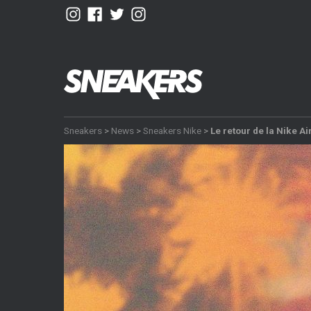
Sneakers
>
News
>
Sneakers Nike
>
Le retour de la Nike A