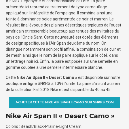
Air Max 1 éponyme et commercialisée cet été. La paire
présentée ici reprend ce traitement de type camouflage
appliqué sur l’intégralité de l’empeigne. Il combine ainsi une
teinte à dominance beige agrémentée de noir et marron. Le
résultat final évoque des plaines désertiques typiques de l’ouest
américain et ressemble beaucoup aux tenues des militaires du
pays de l’Oncle Sam. Cette nouveauté est dotée des éléments
de design spécifiques à l’Air Span deuxième du nom. On
distingue notamment son profil affiné, la combinaison de cuir et
de mesh ainsi que le nom de la paire appliqué sur le côté, dans
un lettrage noir ici. Enfin, la paire est posée sur une semelle en
gomme couplée à une semelle intermédiaire blanche.
Cette
Nike Air Span II « Desert Camo »
est disponible sur notre
boutique en ligne SNKRS à 109€ l’unité. La paire s’inscrit au sein
de la collection Fall 2018 Nike et est disponible du 40 au 45.
ACHETER CETTE NIKE AIR SPAN II CAMO SUR SNKRS.COM
Nike Air Span II « Desert Camo »
Coloris : Beach/Black-Praline-Light Cream