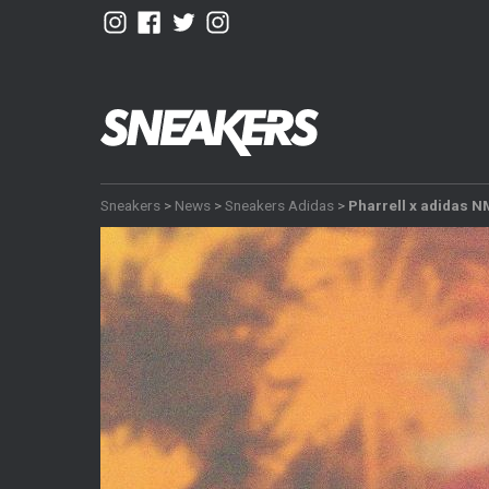
Sneakers
>
News
>
Sneakers Adidas
>
Pharrell x adidas N