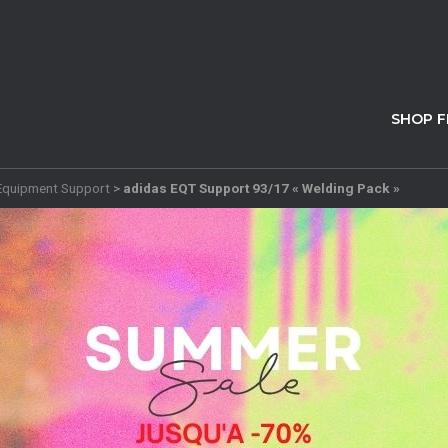
SHOP 
Equipment Support
>
adidas EQT Support 93/17 « Welding Pack »