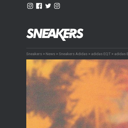
Sneakers
>
News
>
Sneakers Adidas
>
adidas EQT
>
adidas 