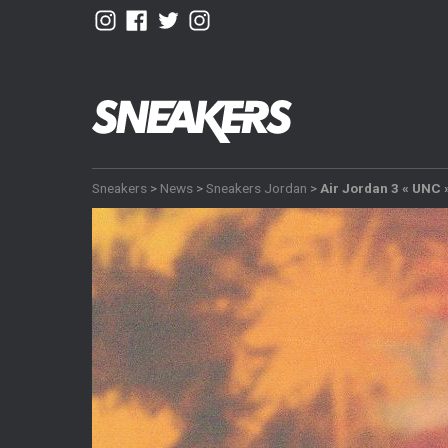
Sneakers
>
News
>
Sneakers Jordan
>
Air Jordan 3 « UNC 