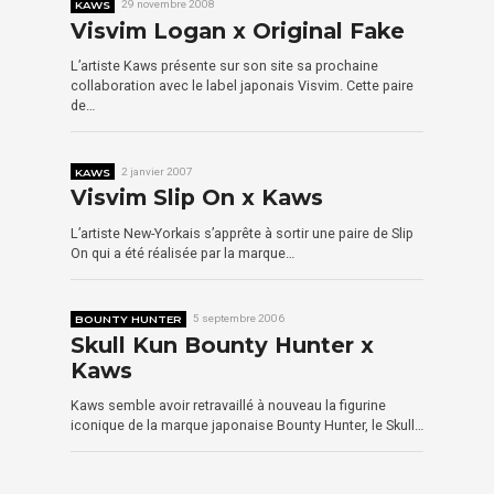
KAWS
29 novembre 2008
Visvim Logan x Original Fake
L’artiste Kaws présente sur son site sa prochaine
collaboration avec le label japonais Visvim. Cette paire
de…
KAWS
2 janvier 2007
Visvim Slip On x Kaws
L’artiste New-Yorkais s’apprête à sortir une paire de Slip
On qui a été réalisée par la marque…
BOUNTY HUNTER
5 septembre 2006
Skull Kun Bounty Hunter x
Kaws
Kaws semble avoir retravaillé à nouveau la figurine
iconique de la marque japonaise Bounty Hunter, le Skull…