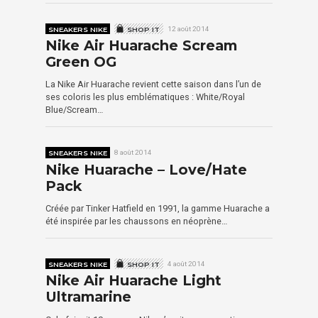
SNEAKERS NIKE
SHOP IT
12 août 2014
Nike Air Huarache Scream
Green OG
La Nike Air Huarache revient cette saison dans l’un de
ses coloris les plus emblématiques : White/Royal
Blue/Scream…
SNEAKERS NIKE
8 août 2014
Nike Huarache – Love/Hate
Pack
Créée par Tinker Hatfield en 1991, la gamme Huarache a
été inspirée par les chaussons en néoprène…
SNEAKERS NIKE
SHOP IT
4 août 2014
Nike Air Huarache Light
Ultramarine