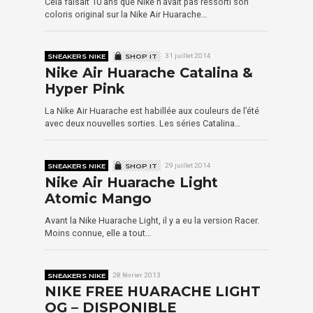
Cela faisait 10 ans que Nike n’avait pas ressorti son
coloris original sur la Nike Air Huarache…
SNEAKERS NIKE
SHOP IT
31 juillet 2014
Nike Air Huarache Catalina &
Hyper Pink
La Nike Air Huarache est habillée aux couleurs de l’été
avec deux nouvelles sorties. Les séries Catalina…
SNEAKERS NIKE
SHOP IT
29 juillet 2014
Nike Air Huarache Light
Atomic Mango
Avant la Nike Huarache Light, il y a eu la version Racer.
Moins connue, elle a tout…
SNEAKERS NIKE
28 février 2013
NIKE FREE HUARACHE LIGHT
OG – DISPONIBLE