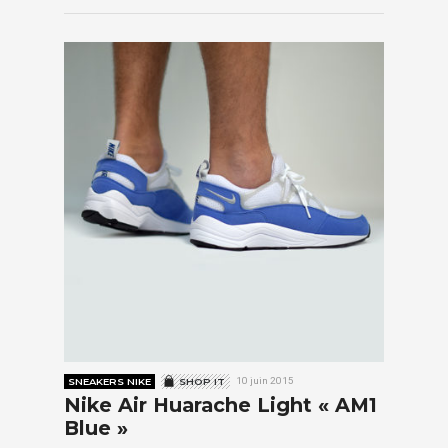
SNEAKERS NIKE
SHOP IT
10 juin 2015
Nike Air Huarache Light « AM1
Blue »