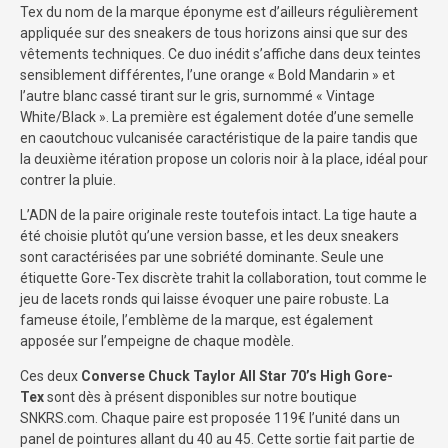
Tex du nom de la marque éponyme est d’ailleurs régulièrement
appliquée sur des sneakers de tous horizons ainsi que sur des
vêtements techniques. Ce duo inédit s’affiche dans deux teintes
sensiblement différentes, l’une orange « Bold Mandarin » et
l’autre blanc cassé tirant sur le gris, surnommé « Vintage
White/Black ». La première est également dotée d’une semelle
en caoutchouc vulcanisée caractéristique de la paire tandis que
la deuxième itération propose un coloris noir à la place, idéal pour
contrer la pluie.
L’ADN de la paire originale reste toutefois intact. La tige haute a
été choisie plutôt qu’une version basse, et les deux sneakers
sont caractérisées par une sobriété dominante. Seule une
étiquette Gore-Tex discrète trahit la collaboration, tout comme le
jeu de lacets ronds qui laisse évoquer une paire robuste. La
fameuse étoile, l’emblème de la marque, est également
apposée sur l’empeigne de chaque modèle.
Ces deux
Converse Chuck Taylor All Star 70’s High Gore-
Tex
sont dès à présent disponibles sur notre boutique
SNKRS.com. Chaque paire est proposée 119€ l’unité dans un
panel de pointures allant du 40 au 45. Cette sortie fait partie de