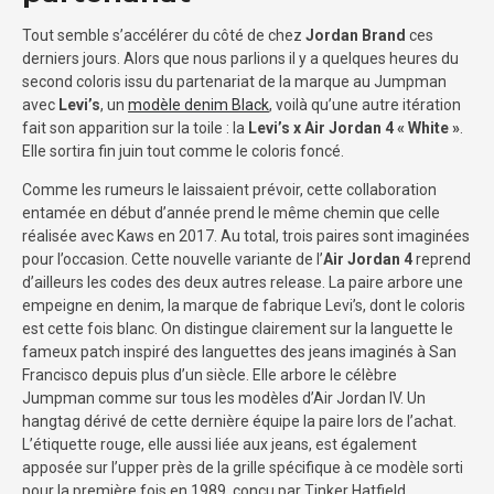
Tout semble s’accélérer du côté de chez
Jordan Brand
ces
derniers jours. Alors que nous parlions il y a quelques heures du
second coloris issu du partenariat de la marque au Jumpman
avec
Levi’s
, un
modèle denim Black
, voilà qu’une autre itération
fait son apparition sur la toile : la
Levi’s x Air Jordan 4 « White »
.
Elle sortira fin juin tout comme le coloris foncé.
Comme les rumeurs le laissaient prévoir, cette collaboration
entamée en début d’année prend le même chemin que celle
réalisée avec Kaws en 2017. Au total, trois paires sont imaginées
pour l’occasion. Cette nouvelle variante de l’
Air Jordan 4
reprend
d’ailleurs les codes des deux autres release. La paire arbore une
empeigne en denim, la marque de fabrique Levi’s, dont le coloris
est cette fois blanc. On distingue clairement sur la languette le
fameux patch inspiré des languettes des jeans imaginés à San
Francisco depuis plus d’un siècle. Elle arbore le célèbre
Jumpman comme sur tous les modèles d’Air Jordan IV. Un
hangtag dérivé de cette dernière équipe la paire lors de l’achat.
L’étiquette rouge, elle aussi liée aux jeans, est également
apposée sur l’upper près de la grille spécifique à ce modèle sorti
pour la première fois en 1989, conçu par Tinker Hatfield.