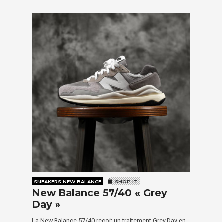
SNEAKERS NEW BALANCE
SHOP IT
New Balance 57/40 « Grey
Day »
La New Balance 57/40 reçoit un traitement Grey Day en