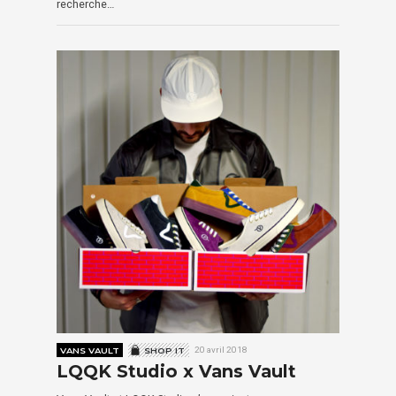
recherche…
VANS VAULT
SHOP IT
20 avril 2018
LQQK Studio x Vans Vault