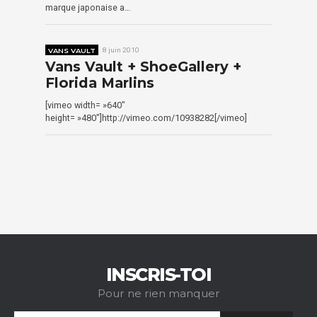
marque japonaise a…
VANS VAULT
8 juin 2010
Vans Vault + ShoeGallery +
Florida Marlins
[vimeo width= »640″
height= »480″]http://vimeo.com/10938282[/vimeo]
INSCRIS-TOI
Pour ne rien manquer