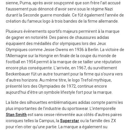
sienne, Puma, après avoir soupçonné que son frère l’ait accusé
faussement puis dénoncé d’avoir servi sous le régime Nazi
durant la Seconde guerre mondiale. Ce fût également l’année de
création du fameux logo à trois bandes de la firme allemande.
Plusieurs évènements sportifs majeurs permirent à la marque
de gagner en notoriété. Des paires de chaussures adidas
équipaient des médaillés d’or olympiques lors des Jeux
Olympiques comme Jesse Owens en 1936 à Berlin. La victoire de
l’Allemagne sur la Hongrie en finale de la coupe du monde de
football en 1954 permit à la marque de se tailler une réputation
encore plus conséquente. L’arrivée, en 1967, du survêtement
Beckenbauer fût un autre tournant pour la firme qui s’ouvra vers
d’autres horizons. Au même titre, le logo Trefoil mythique,
présenté lors des Olympiades de 1972, continue encore
aujourd’hui d’être un symbole lifestyle fort pour la marque.
La liste des silhouettes emblématiques adidas compte parmi les
plus importantes de l’industrie du sportswear. L’intemporelle
Stan Smith
est sans cesse réinventée aux côtés d’autres paires
iconiques telles la Campus, la
Superstar
ou la famille des ZX
pour n’en citer qu’une partie. La marque a également su