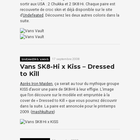
sortir aux USA : 2 Chukka et 2 SK8 Hi. Chaque paire est
recouverte de croc skin et déjà disponible sur le site
d’
Undefeated
. Découvrez les deux autres coloris dans la
suite.
SNEAKERS VANS
17 septembre 2008
Vans SK8-Hi x Kiss – Dressed
to Kill
Après Iron Maiden
, ça serait au tour du mythique groupe
KISS d’avoir une paire de SK8-HI à leur effigie. L’image
que l’on découvre sur le modèle est empruntée à la
cover de « Dressed to Kill » que vous pourrez découvrir
dans la suite. La paire est annoncée pour le printemps
2009. (
mashkulture
)