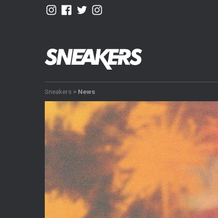
Sneakers
>
News