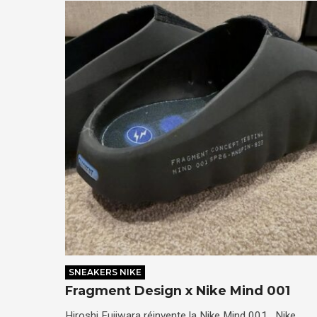
SNEAKERS NIKE
Fragment Design x Nike Mind 001
Hiroshi Fujiwara réinvente la Nike Mind 001. Nike